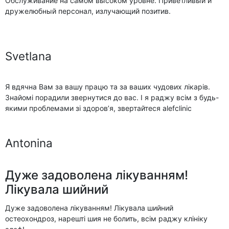
Обслуживание на самом высоком уровне. Приветливый и
дружелюбный персонал, излучающий позитив.
Svetlana
Я вдячна Вам за вашу працю та за ваших чудових лікарів.
Знайомі порадили звернутися до вас. І я раджу всім з будь-
якими проблемами зі здоров’я, звертайтеся alefclinic
Antonina
Дуже задоволена лікуванням!
Лікувала шийний
Дуже задоволена лікуванням! Лікувала шийний
остеохондроз, нарешті шия не болить, всім раджу клініку