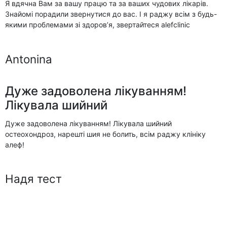
Я вдячна Вам за вашу працю та за ваших чудових лікарів.
Знайомі порадили звернутися до вас. І я раджу всім з будь-
якими проблемами зі здоров’я, звертайтеся alefclinic
Antonina
Дуже задоволена лікуванням!
Лікувала шийний
Дуже задоволена лікуванням! Лікувала шийний
остеохондроз, нарешті шия не болить, всім раджу клініку
алеф!
Надя тест