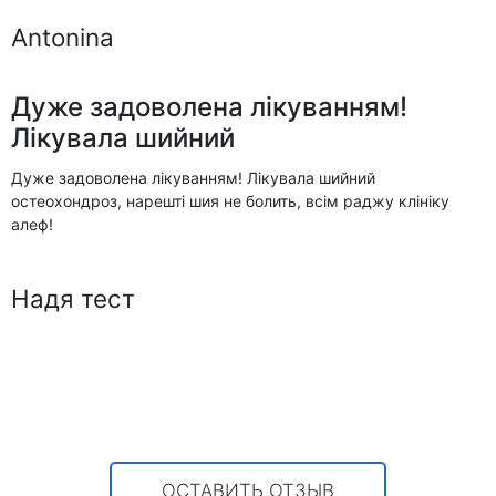
Antonina
Дуже задоволена лікуванням!
Лікувала шийний
Дуже задоволена лікуванням! Лікувала шийний
остеохондроз, нарешті шия не болить, всім раджу клініку
алеф!
Надя тест
ОСТАВИТЬ ОТЗЫВ