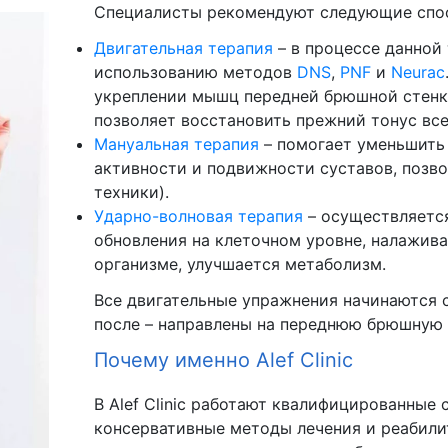
Специалисты рекомендуют следующие спос
Двигательная терапия
– в процессе данной
использованию методов
DNS
,
PNF
и
Neurac
укреплении мышц передней брюшной стенки
позволяет восстановить прежний тонус все
Мануальная терапия
– помогает уменьшить
активности и подвижности суставов, поз
техники).
Ударно-волновая терапия
– осуществляется
обновления на клеточном уровне, налажив
организме, улучшается метаболизм.
Все двигательные упражнения начинаются 
после – направлены на переднюю брюшную 
Почему именно Alef Clinic
В Alef Clinic работают квалифицированные
консервативные методы лечения и реабили