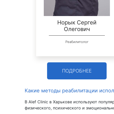
лла
Норык Сергей
а
Олегович
.
Реабилитолог
апевт,
ПОДРОБНЕЕ
Какие методы реабилитации испо
В Alef Clinic в Харькове используют поп
физического, психического и эмоциональн