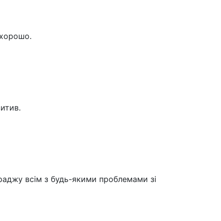
 хорошо.
итив.
 раджу всім з будь-якими проблемами зі