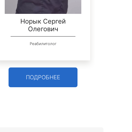
Норык Сергей
Олегович
А
Реабилитолог
Хи
кан
ПОДРОБНЕЕ