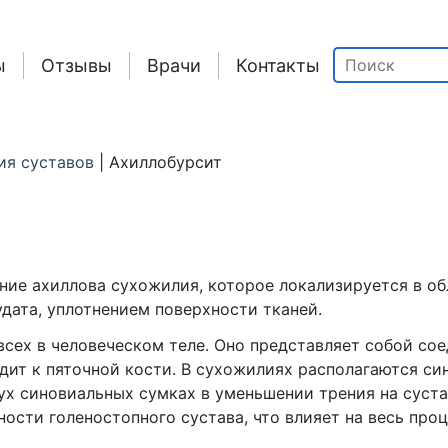
ы
Отзывы
Врачи
Контакты
ия суставов
|
Ахиллобурсит
ние ахиллова сухожилия, которое локализируется в об
дата, уплотнением поверхности тканей.
всех в человеческом теле. Оно представляет собой сое
ит к пяточной кости. В сухожилиях располагаются си
ух синовиальных сумках в уменьшении трения на суст
ости голеностопного сустава, что влияет на весь про