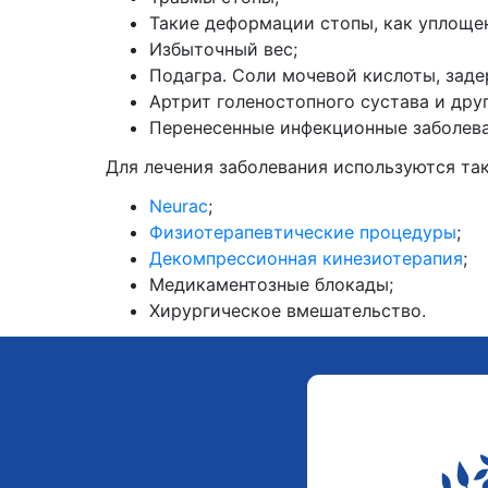
Такие деформации стопы, как уплощен
Избыточный вес;
Подагра. Соли мочевой кислоты, зад
Артрит голеностопного сустава и дру
Перенесенные инфекционные заболева
Для лечения заболевания используются та
Neurac
;
Физиотерапевтические процедуры
;
Декомпрессионная кинезиотерапия
;
Медикаментозные блокады;
Хирургическое вмешательство.