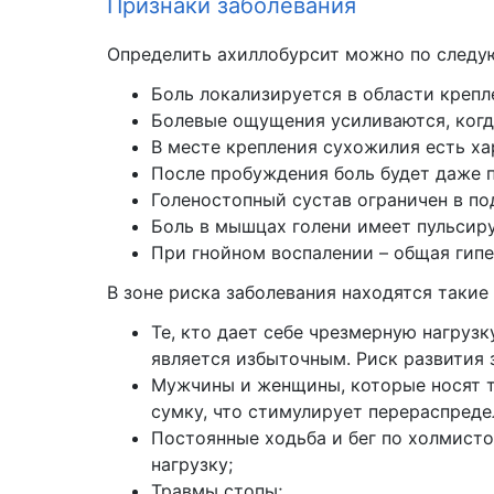
Признаки заболевания
Определить ахиллобурсит можно по след
Боль локализируется в области крепл
Болевые ощущения усиливаются, когда
В месте крепления сухожилия есть ха
После пробуждения боль будет даже п
Голеностопный сустав ограничен в п
Боль в мышцах голени имеет пульсир
При гнойном воспалении – общая гип
В зоне риска заболевания находятся такие
Те, кто дает себе чрезмерную нагрузк
является избыточным. Риск развития 
Мужчины и женщины, которые носят те
сумку, что стимулирует перераспреде
Постоянные ходьба и бег по холмисто
нагрузку;
Травмы стопы;