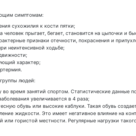
ующим симптомам:
ения сухожилия к кости пятки;
 человек прыгает, бегает, становится на цыпочки и бы
рактерные признаки отечности, покраснения и припухл
ри неинтенсивной ходьбе;
одвижности;
ующий характер;
ертермия.
 группы людей:
у во время занятий спортом. Статистические данные п
заболевания увеличивается в 4 раза;
сную обувь или высокие каблуки. Такая обувь создае
ление жидкости. Это имеет негативное влияние на кон
й или гористой местности. Регулярные нагрузки таког