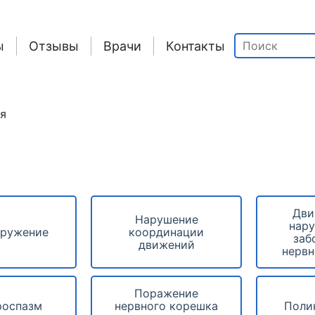
ы
Отзывы
Врачи
Контакты
я
Дви
Нарушение
нар
кружение
координации
заб
движений
нервн
Поражение
роспазм
нервного корешка
Поли