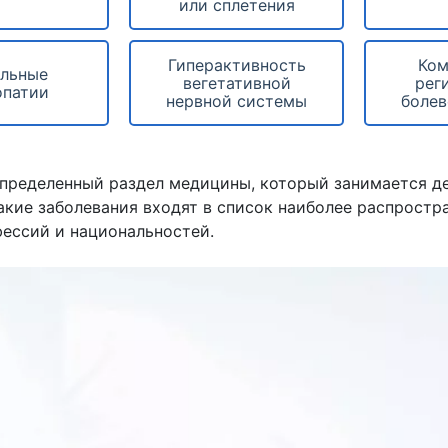
или сплетения
Гиперактивность
Ком
ельные
вегетативной
рег
опатии
нервной системы
болев
пределенный раздел медицины, который занимается д
акие заболевания входят в список наиболее распростр
фессий и национальностей.