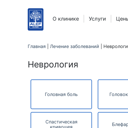
О клинике
Услуги
Цен
Главная
|
Лечение заболеваний
|
Неврологи
Неврология
Головная боль
Голово
Спастическая
Блефа
кривошея