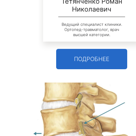
ег
Тетянченко Роман
Николаевич
г
Ведущий специалист клиники.
Ортопед-травматолог, врач
высшей категории.
ПОДРОБНЕЕ