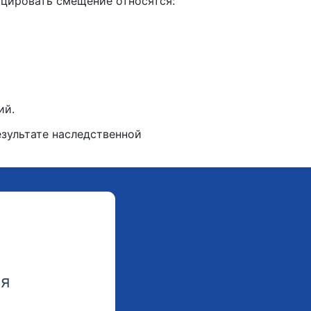
цировать смещение относятся:
ий.
езультате наследственной
мя