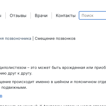
ы
Отзывы
Врачи
Контакты
ия позвоночника
|
Смещение позвонков
илолистезом – это может быть врожденная или приобр
ию друг к другу.
щение происходит именно в шейном и поясничном отдел
е подвижными.
в