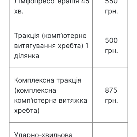
Лімфопресотерапія 45
550
хв.
грн.
Тракція (комп’ютерне
500
витягування хребта) 1
грн.
ділянка
Комплексна тракція
(комплексна
875
комп'ютерна витяжка
грн.
хребта)
Ударно-хвильова