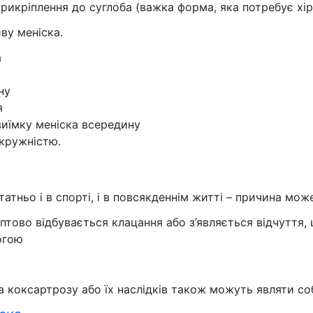
 прикріплення до суглоба (важка форма, яка потребує хір
ву меніска.
а
ну
я
иїмку меніска всередину
кружністю.
атньо і в спорті, і в повсякденнім житті – причина мож
аптово відбувається клацання або з’являється відчуття,
огою
та коксартрозу або їх наслідків також можуть являти со