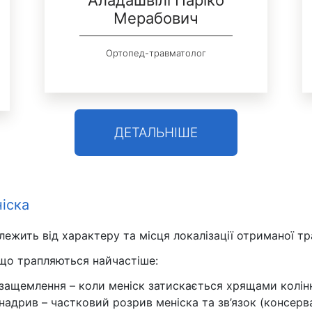
Аладашвілі Паріко
Мерабович
Ортопед-травматолог
ДЕТАЛЬНІШЕ
іска
ежить від характеру та місця локалізації отриманої тр
що трапляються найчастіше:
защемлення – коли меніск затискається хрящами колінн
надрив – частковий розрив меніска та зв’язок (консерва