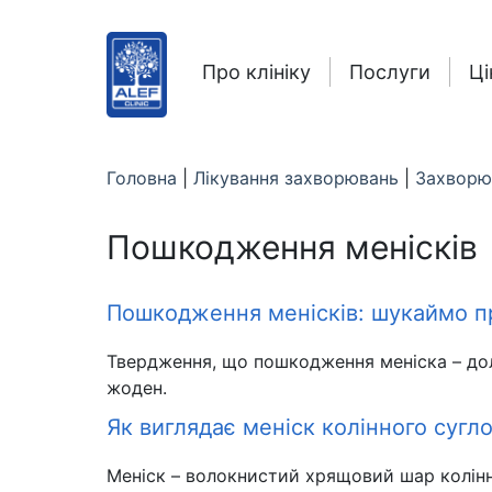
Про клініку
Послуги
Ці
Головна
|
Лікування захворювань
|
Захворю
Пошкодження менісків
Пошкодження менісків: шукаймо пр
Твердження, що пошкодження меніска – дол
жоден.
Як виглядає меніск колінного сугл
Меніск – волокнистий хрящовий шар колінно