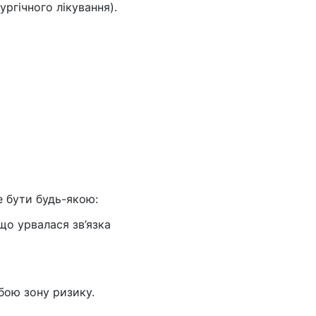
ургічного лікування).
е бути будь-якою:
 що урвалася зв’язка
бою зону ризику.