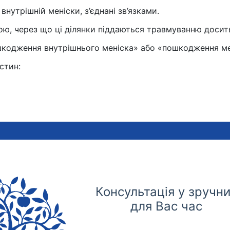
внутрішній меніски, з’єднані зв’язками.
кою, через що ці ділянки піддаються травмуванню досит
шкодження внутрішнього меніска» або «пошкодження ме
стин:
Консультація у зручн
для Вас час