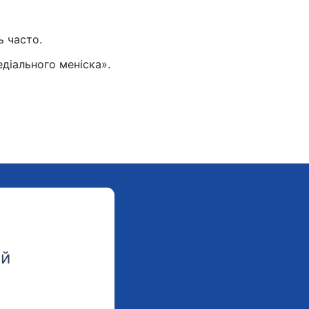
ь часто.
діального меніска».
ий