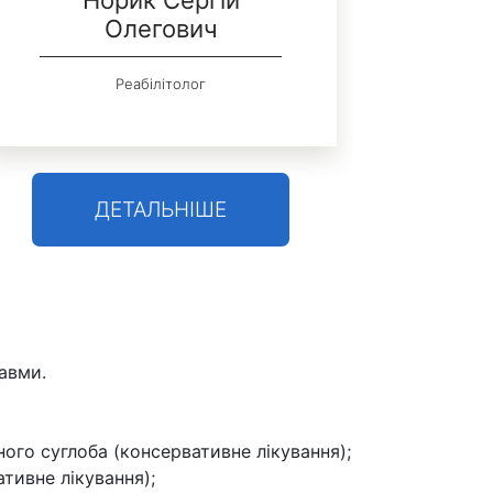
Норик Сергій
Оле
Олегович
О
Реабілітолог
Хірур
ДЕТАЛЬНІШЕ
авми.
ого суглоба (консервативне лікування);
тивне лікування);