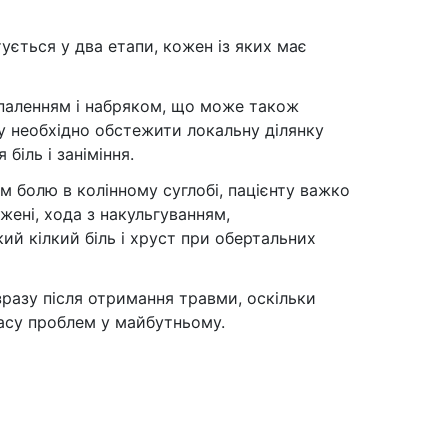
ується у два етапи, кожен із яких має
запаленням і набряком, що може також
у необхідно обстежити локальну ділянку
біль і заніміння.
м болю в колінному суглобі, пацієнту важко
жені, хода з накульгуванням,
кий кілкий біль і хруст при обертальних
разу після отримання травми, оскільки
асу проблем у майбутньому.