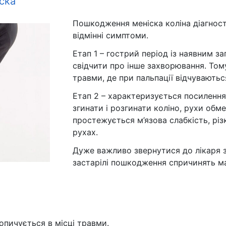
ска
Пошкодження меніска коліна діагност
відмінні симптоми.
Етап 1 – гострий період із наявним 
свідчити про інше захворювання. Том
травми, де при пальпації відчуваються 
Етап 2 – характеризується посилення
згинати і розгинати коліно, рухи обме
простежується м’язова слабкість, різ
рухах.
Дуже важливо звернутися до лікаря з
застарілі пошкодження спричинять м
опичується в місці травми.