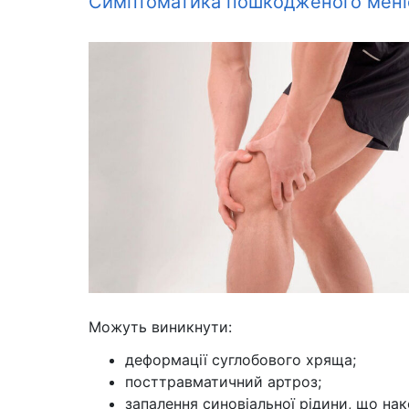
Симптоматика пошкодженого мені
Можуть виникнути:
деформації суглобового хряща;
посттравматичний артроз;
запалення синовіальної рідини, що нак