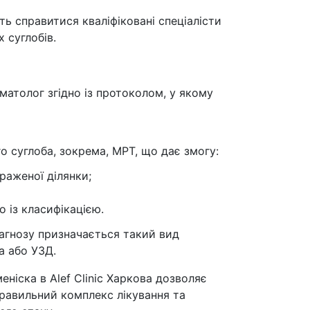
ь справитися кваліфіковані спеціалісти
 суглобів.
матолог згідно із протоколом, у якому
о суглоба, зокрема, МРТ, що дає змогу:
раженої ділянки;
 із класифікацією.
агнозу призначається такий вид
а або УЗД.
ніска в Alef Сlinic Харкова дозволяє
правильний комплекс лікування та