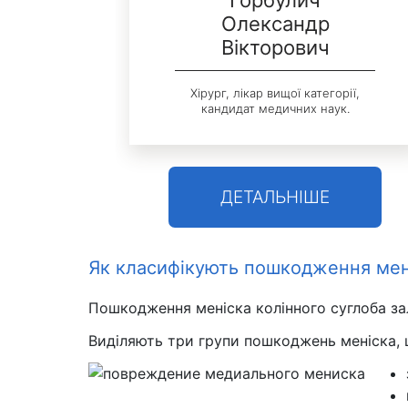
ило
Горбулич
Олександр
Вікторович
іки.
орії,
Хірург, лікар вищої категорії,
к.
кандидат медичних наук.
ДЕТАЛЬНІШЕ
Як класифікують пошкодження мен
Пошкодження меніска колінного суглоба зал
Виділяють три групи пошкоджень меніска, 