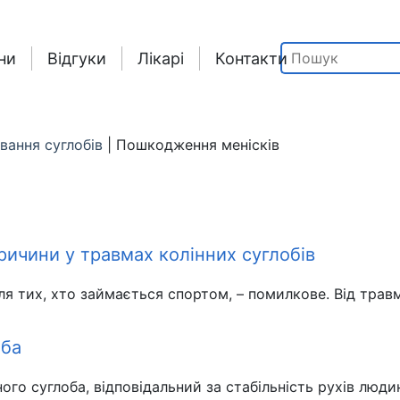
ни
Відгуки
Лікарі
Контакти
вання суглобів
|
Пошкодження менісків
ичини у травмах колінних суглобів
я тих, хто займається спортом, – помилкове. Від травм
оба
го суглоба, відповідальний за стабільність рухів люди