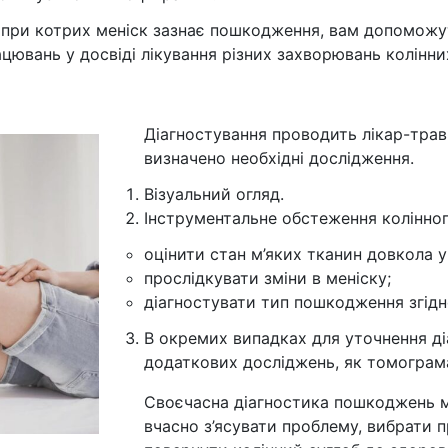
 при котрих меніск зазнає пошкодження, вам допоможут
ацювань у досвіді лікування різних захворювань колінних
Діагностування проводить лікар-трав
визначено необхідні дослідження.
Візуальний огляд.
Інструментальне обстеження колінног
оцінити стан м’яких тканин довкола у
прослідкувати зміни в меніску;
діагностувати тип пошкодження згідно
В окремих випадках для уточнення ді
додаткових досліджень, як томограм
Своєчасна діагностика пошкоджень ме
вчасно з’ясувати проблему, вибрати 