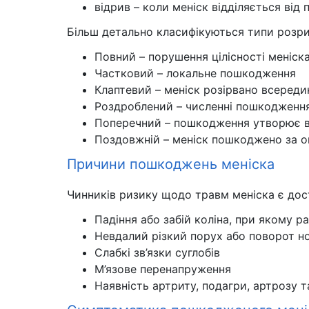
відрив – коли меніск відділяється від
Більш детально класифікуються типи розри
Повний – порушення цілісності меніск
Частковий – локальне пошкодження
Клаптевий – меніск розірвано всереди
Роздроблений – численні пошкодженн
Поперечний – пошкодження утворює в
Поздовжній – меніск пошкоджено за о
Причини пошкоджень меніска
Чинників ризику щодо травм меніска є дост
Падіння або забій коліна, при якому р
Невдалий різкий порух або поворот н
Слабкі зв’язки суглобів
М’язове перенапруження
Наявність артриту, подагри, артрозу 