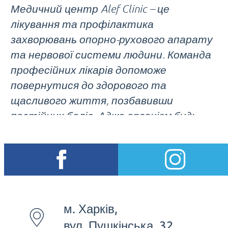
Медичний центр Alef Clinic – це
лікування та профілактика
захворювань опорно-рухового апарату
та нервової системи людини. Команда
професійних лікарів допоможе
повернутися до здорового та
щасливого життя, позбавивши
постійних болів. Адже організм будь-
якої людини – це цілісна система, у якій
кожен елемент пов'язаний між собою.
Починаючи з 2016 року, медичний
центр Alef Clinic активно працює над
розробкою нових підходів до
реабілітації пацієнтів після
м. Харків,
перенесених операцій, отриманих
вул. Пушкінська, 32