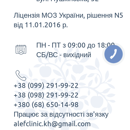
травм із застосуванням сучасних
методів.
Ліцензія МОЗ України, рішення N5
Люди, які давно мріють отримувати
від 11.01.2016 р.
задоволення від життя, при цьому не
можуть це зробити внаслідок
ПН - ПТ з 09:00 до 18:00
захворювань хребта та суглобів,
СБ/ВС - вихідний
звертаються до клініки Alef. Тут
запропоновано різні послуги для
гостей та мешканців Харкова.
+38 (099) 291-99-22
+38 (098) 291-99-22
+380 (68) 650-14-98
Працює за відсутності зв'язку
alefclinic.kh@gmail.com