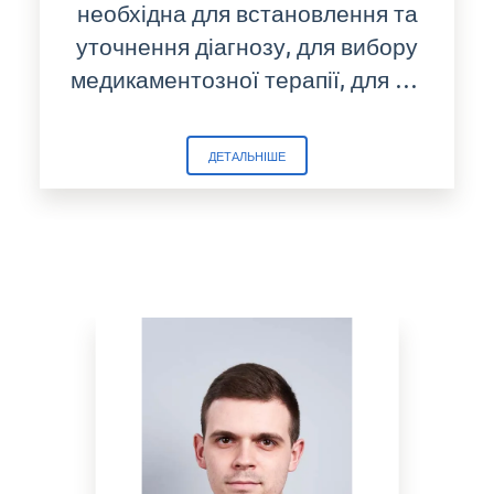
необхідна для встановлення та
уточнення діагнозу, для вибору
медикаментозної терапії, для контролю ефективності лікування, при підготовці до хірургічних втручань. У нас ви можете зробити всі види лабораторних досліджень швидко, комфортно та безпечно. Основна частина результатів аналізів буде готова...
ДЕТАЛЬНІШЕ
НАШІ СПЕЦІАЛІСТИ